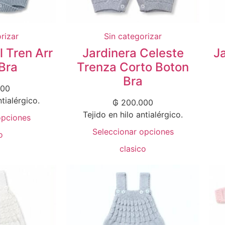
rizar
Sin categorizar
l Tren Arr
Jardinera Celeste
J
Bra
Trenza Corto Boton
Bra
000
ntialérgico.
₲
200.000
Tejido en hilo antialérgico.
opciones
Seleccionar opciones
o
clasico