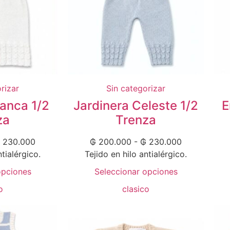
rizar
Sin categorizar
lanca 1/2
Jardinera Celeste 1/2
E
za
Trenza
230.000
₲
200.000
-
₲
230.000
ntialérgico.
Tejido en hilo antialérgico.
opciones
Seleccionar opciones
o
clasico