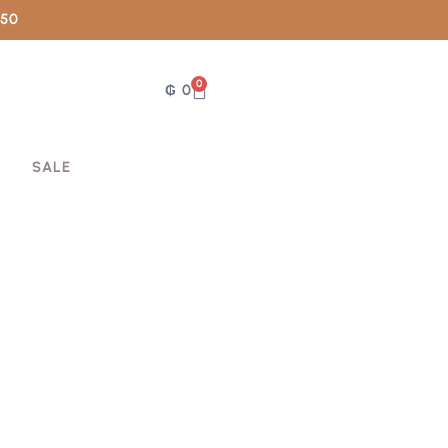
050
0
₲
0
SALE