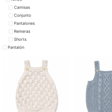
Camisas
Conjunto
Pantalones
Remeras
Shorts
Pantalón