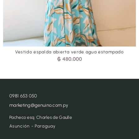
Vestido espalda abierta verde agua estampado
₲
480.000
0981 653 050
marketing@genuino.com.py
Pacheco esq. Charles de Gaulle
Asunción - Paraguay