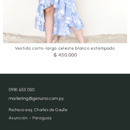
 estampado
Vestido corto-largo celeste verde 
₲
450.000
0981 653 050
marketing@genuino.com.py
Pacheco esq. Charles de Gaulle
Asunción - Paraguay