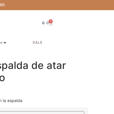
050
0
₲
0
vo
SALE
spalda de atar
o
 la espalda