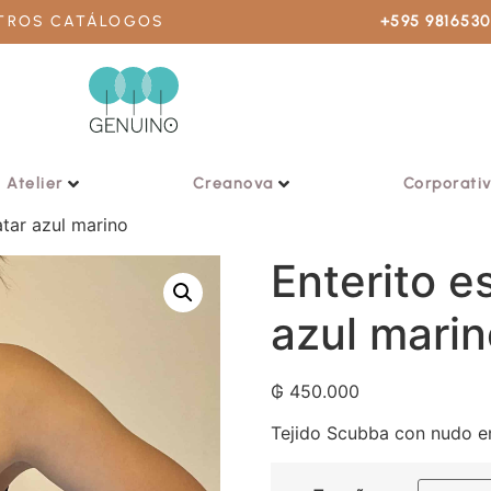
STROS CATÁLOGOS
+595 981653
Atelier
Creanova
Corporati
atar azul marino
Enterito e
azul marin
₲
450.000
Tejido Scubba con nudo en