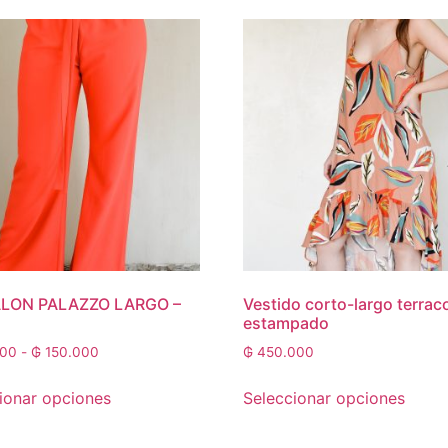
LON PALAZZO LARGO –
Vestido corto-largo terrac
estampado
000
-
₲
150.000
₲
450.000
ionar opciones
Seleccionar opciones