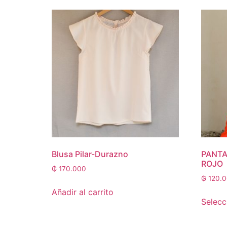
Blusa Pilar-Durazno
PANTA
ROJO
₲
170.000
₲
120.
Añadir al carrito
Selecc