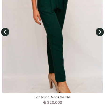
Enterito Morley corto negro
₲
330.000