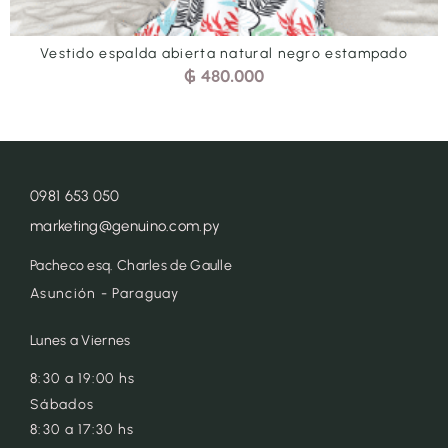
Vestido espalda abierta natural negro estampado
₲
480.000
0981 653 050
marketing@genuino.com.py
Pacheco esq. Charles de Gaulle
Asunción - Paraguay
Lunes a Viernes
8:30 a 19:00 hs
Sábados
8:30 a 17:30 hs