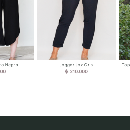
Jaz Gris
Top cruzado volado negro celeste
0.000
estampado
₲
205.000