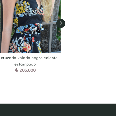
Short print negro
Vestido Clarita 
₲
170.000
₲
310.000