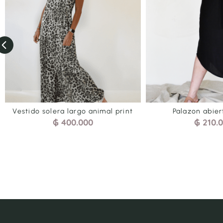
t
Palazon abierto Negro
Jogger 
₲
210.000
₲
21