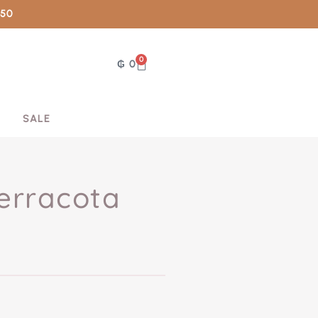
050
0
₲
0
SALE
terracota